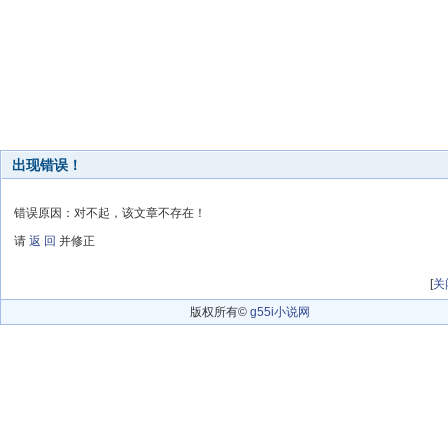
出现错误！
错误原因：对不起，该文章不存在！
请
返 回
并修正
[
关
版权所有©
g55i小说网