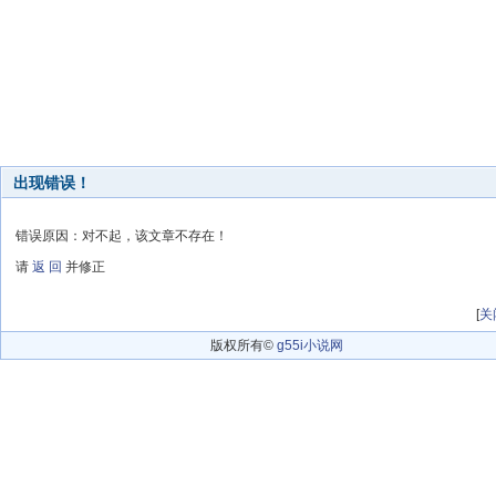
出现错误！
错误原因：对不起，该文章不存在！
请
返 回
并修正
[
关
版权所有©
g55i小说网