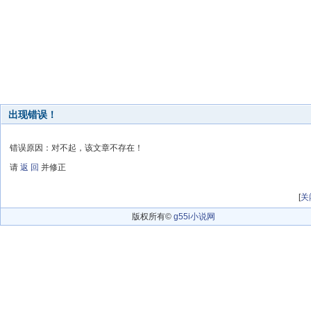
出现错误！
错误原因：对不起，该文章不存在！
请
返 回
并修正
[
关
版权所有©
g55i小说网