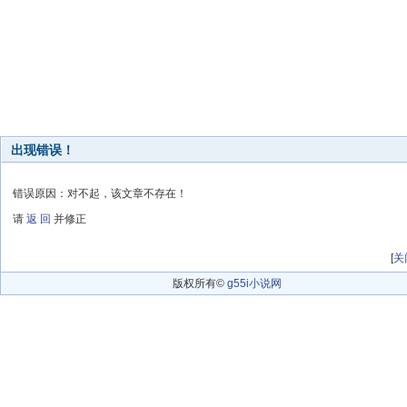
出现错误！
错误原因：对不起，该文章不存在！
请
返 回
并修正
[
关
版权所有©
g55i小说网