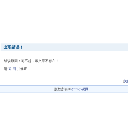
出现错误！
错误原因：对不起，该文章不存在！
请
返 回
并修正
[
关
版权所有©
g55i小说网